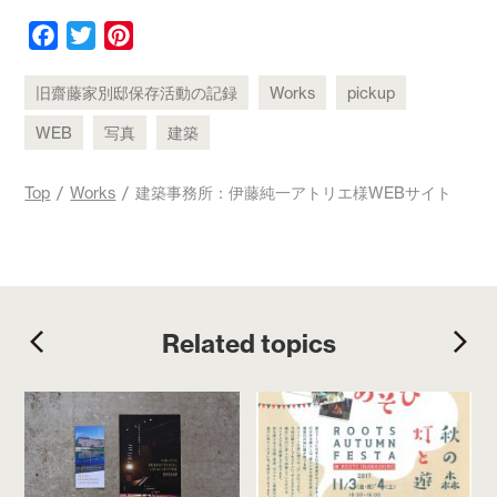
F
T
P
a
w
i
c
i
n
旧齋藤家別邸保存活動の記録
Works
pickup
e
t
t
WEB
写真
建築
b
t
e
o
e
r
Top
/
Works
/ 建築事務所：伊藤純一アトリエ様WEBサイト
o
r
e
k
s
t
Related topics