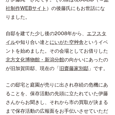
社制作WEBサイト
）の後藤氏にもお世話にな
りました。
自邸を建てた少し後の2008年から、
エフスタ
イル
や知り合い達と
にいがた空艸舎
というイベ
ントを始めました。その会場としてお借りした
北方文化博物館・新潟分館
の向かいにあったの
が旧加賀田邸、現在の「
旧齋藤家別邸
」です。
この邸宅と庭園が売りに出され存続の危機にあ
ることを、保存活動の先頭に立たれていた伊藤
さんからお聞きし、それから市の買取が決まる
まで保存活動の広報面をお手伝いさせていただ