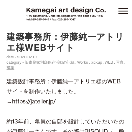
建築事務所：伊藤純一アトリ
エ様WEBサイト
date - 2020.02.07
category -
旧齋藤家別邸保存活動の記録
,
Works
,
pickup
,
WEB
,
写真
,
建築
建築設計事務所：伊藤純一アトリエ様のWEB
サイトを制作いたしました。
→
https://jatelier.jp/
約13年前、亀貝の自邸を設計していただいたの
が伊藤純一さんです。その際は現SOLID（→
弊