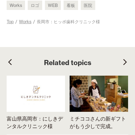
c
i
n
Works
ロゴ
WEB
看板
医院
e
t
t
b
t
e
Top
/
Works
/ 長岡市：ヒッポ歯科クリニック様
o
e
r
o
r
e
k
s
t
Related topics
デ
富山県高岡市：にしきデ
ミチココさんの新ギフト
ンタルクリニック様
がもう少しで完成。