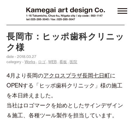
長岡市：ヒッポ歯科クリニッ
ク様
date - 2018.03.27
category -
Works
,
ロゴ
,
WEB
,
看板
,
医院
4月より長岡の
アクロスプラザ長岡七日町
に
OPENする「ヒッポ歯科クリニック」様の施工
を本日終えました。
当社はロゴマークを始めとしたサインデザイン
＆施工、各種ツール製作を担当しています。