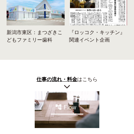
ま
新潟市東区：まつざきこ
『ロッコク・キッチン』
どもファミリー歯科
関連イベント企画
仕事の流れ・料金
はこちら
Flow