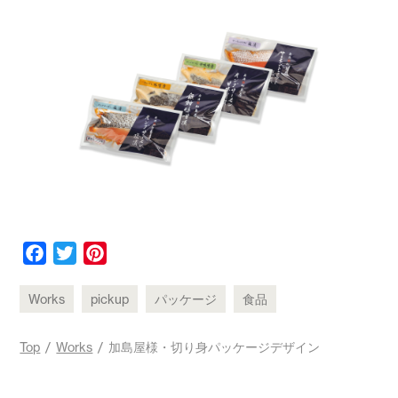
F
T
P
a
w
i
c
i
n
Works
pickup
パッケージ
食品
e
t
t
b
t
e
Top
/
Works
/ 加島屋様・切り身パッケージデザイン
o
e
r
o
r
e