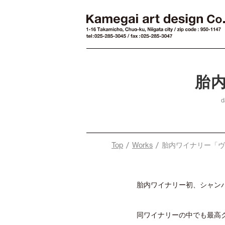
胎内
d
Top
/
Works
/ 胎内ワイナリー「ヴァ
胎内ワイナリー初、シャン
同ワイナリーの中でも最高