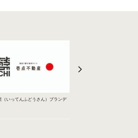
産（いってんふどうさん）ブランデ
新潟市東区：まつざきこどもフ