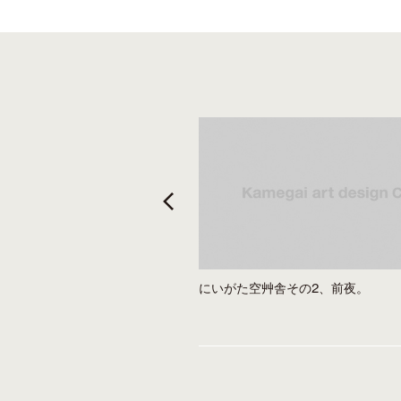
t
にいがた空艸舎その2、前夜。