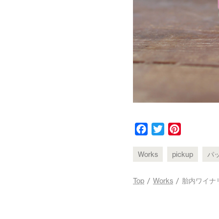
F
T
P
a
w
i
c
i
n
Works
pickup
パ
e
t
t
b
t
e
Top
/
Works
/ 胎内ワイナ
o
e
r
o
r
e
k
s