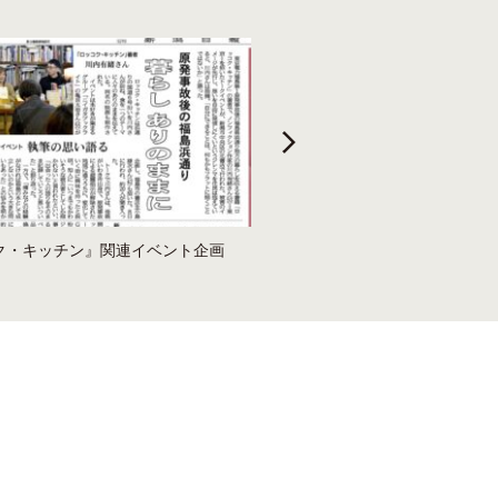
ク・キッチン』関連イベント企画
「あの経験を、次の選択へ」原
りリーフ