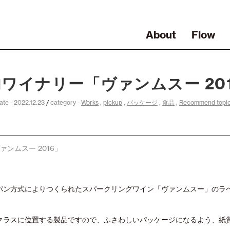
About
Flow
ワイナリー「ヴァンムスー 20
ate - 2022.12.23
/
category -
Works
,
pickup
,
パッケージ
,
食品
,
Recommend topi
ンムスー 2016」
パン方式によりつくられたスパークリングワイン「ヴァンムスー」のラ
クラスに位置する製品ですので、ふさわしいパッケージになるよう、紙