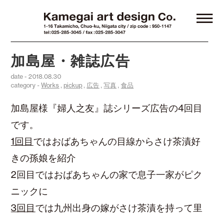
加島屋・雑誌広告
date - 2018.08.30
category -
Works
,
pickup
,
広告
,
写真
,
食品
加島屋様『婦人之友』誌シリーズ広告の4回目
です。
1回目
ではおばあちゃんの目線からさけ茶漬好
きの孫娘を紹介
2回目ではおばあちゃんの家で息子一家がピク
ニックに
3回目
では九州出身の嫁がさけ茶漬を持って里