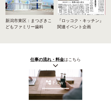
ま
新潟市東区：まつざきこ
『ロッコク・キッチン』
どもファミリー歯科
関連イベント企画
仕事の流れ・料金
はこちら
Flow