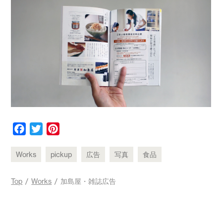
F
T
P
a
w
i
c
i
n
Works
pickup
広告
写真
食品
e
t
t
b
t
e
Top
/
Works
/ 加島屋・雑誌広告
o
e
r
o
r
e
k
s