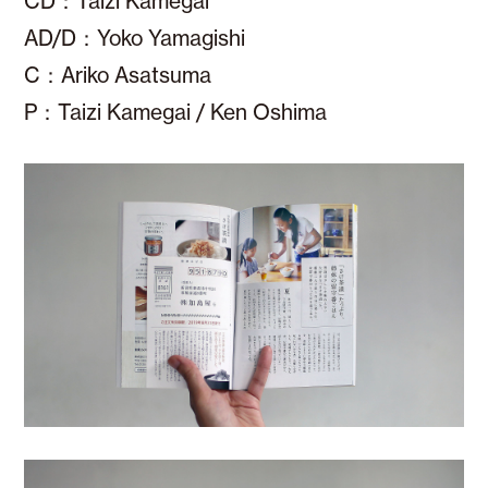
CD：Taizi Kamegai
AD/D：Yoko Yamagishi
C：Ariko Asatsuma
P：Taizi Kamegai / Ken Oshima