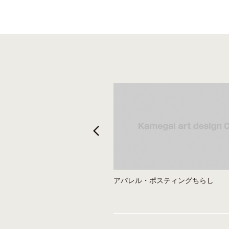
o
r
e
k
s
t
りゅーとぴあ能楽堂でG.F.G.S.と
アパレル・ポスティングちらし
んトークイベント