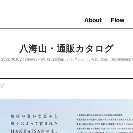
About
Flow
八海山・通販カタログ
- 2022.06.16
/
category -
Works
,
pickup
,
パンフレット
,
写真
,
食品
,
Recommend t
ログ