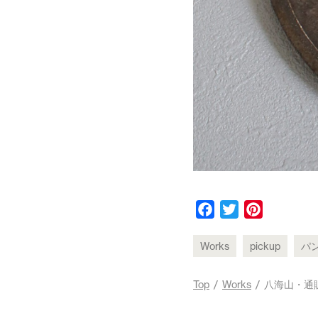
F
T
P
a
w
i
c
i
n
Works
pickup
パ
e
t
t
b
t
e
Top
/
Works
/ 八海山・通
o
e
r