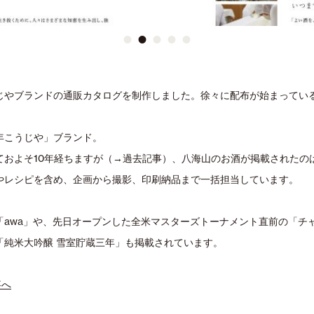
•
•
•
•
•
じやブランドの通販カタログを制作しました。徐々に配布が始まってい
年こうじや」ブランド。
ておよそ10年経ちますが（→過去記事）、八海山のお酒が掲載されたの
やレシピを含め、企画から撮影、印刷納品まで一括担当しています。
「awa」や、先日オープンした全米マスターズトーナメント直前の「チ
「純米大吟醸 雪室貯蔵三年」も掲載されています。
事へ