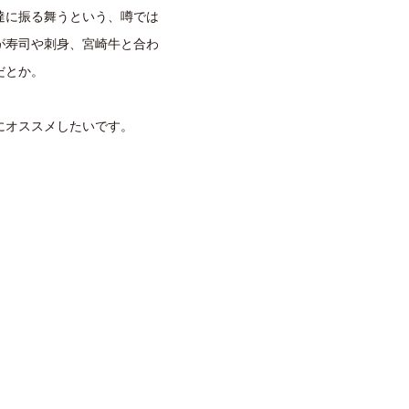
達に振る舞うという、噂では
が寿司や刺身、宮崎牛と合わ
だとか。
にオススメしたいです。
。