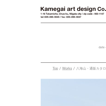
date 
Top
/
Works
/ 八海山・通販カタ