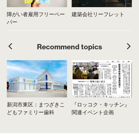
作
障がい者雇用フリーペー
建築会社リーフレット
パー
Recommend topics
ま
新潟市東区：まつざきこ
『ロッコク・キッチン』
どもファミリー歯科
関連イベント企画