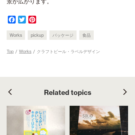
景が広がります。
F
T
P
a
w
i
c
i
n
Works
pickup
パッケージ
食品
e
t
t
b
t
e
Top
/
Works
/ クラフトビール・ラベルデザイン
o
e
r
o
r
e
k
s
t
Related topics