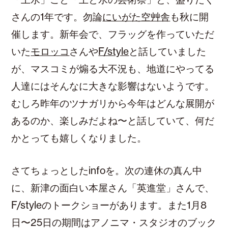
さんの1年です。勿論
にいがた空艸舎
も秋に開
催します。新年会で、フラッグを作っていただ
いた
モロッコ
さんや
F/style
と話していました
が、マスコミが煽る大不況も、地道にやってる
人達にはそんなに大きな影響はないようです。
むしろ昨年のツナガリから今年はどんな展開が
あるのか、楽しみだよね〜と話していて、何だ
かとっても嬉しくなりました。
さてちょっとしたinfoを。次の連休の真ん中
に、新津の面白い本屋さん「英進堂」さんで、
F/styleのトークショーがあります。また1月8
日〜25日の期間はアノニマ・スタジオのブック