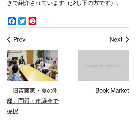
きで紹介されています（少し下の方です）。
F
T
P
a
w
i
c
i
n
Prev
Next
e
t
t
b
t
e
o
e
r
o
r
e
k
s
t
「旧斎藤家・夏の別
Book Market
邸」問題・市議会で
採択