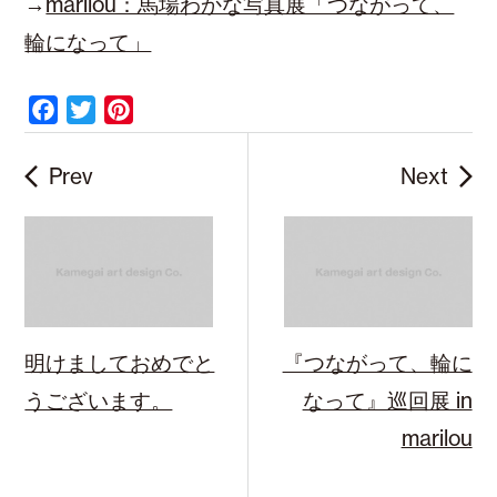
→
marilou：馬場わかな写真展「つながって、
輪になって」
F
T
P
a
w
i
c
i
n
Prev
Next
e
t
t
b
t
e
o
e
r
o
r
e
k
s
t
明けましておめでと
『つながって、輪に
うございます。
なって』巡回展 in
marilou