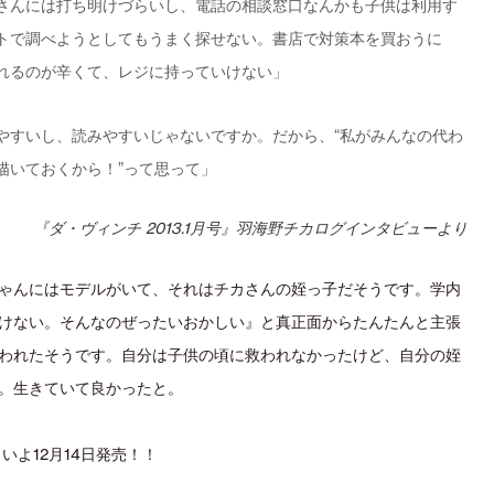
さんには打ち明けづらいし、電話の相談窓口なんかも子供は利用す
トで調べようとしてもうまく探せない。書店で対策本を買おうに
れるのが辛くて、レジに持っていけない」
やすいし、読みやすいじゃないですか。だから、“私がみんなの代わ
描いておくから！”って思って」
『ダ・ヴィンチ 2013.1月号』羽海野チカログインタビューより
ゃんにはモデルがいて、それはチカさんの姪っ子だそうです。学内
けない。そんなのぜったいおかしい』と真正面からたんたんと主張
われたそうです。自分は子供の頃に救われなかったけど、自分の姪
。生きていて良かったと。
いよ12月14日発売！！