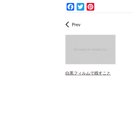
F
T
P
a
w
i
c
i
n
Prev
e
t
t
b
t
e
o
e
r
o
r
e
k
s
t
白黒フィルムで残すこと