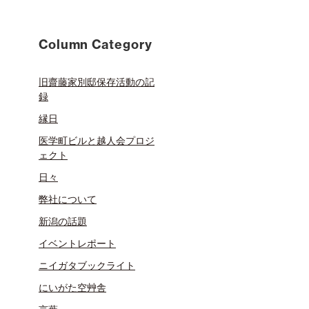
Column Category
旧齋藤家別邸保存活動の記
録
縁日
医学町ビルと越人会プロジ
ェクト
日々
弊社について
新潟の話題
イベントレポート
ニイガタブックライト
にいがた空艸舎