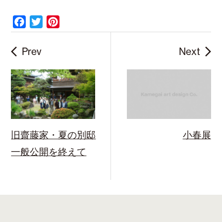
F
T
P
a
w
i
c
i
n
Prev
Next
e
t
t
b
t
e
o
e
r
o
r
e
k
s
t
旧齋藤家・夏の別邸
小春展
一般公開を終えて