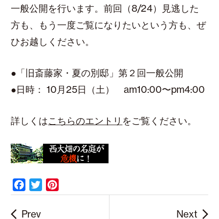
一般公開を行います。前回（8/24）見逃した
方も、もう一度ご覧になりたいという方も、ぜ
ひお越しください。
●「旧斎藤家・夏の別邸」第２回一般公開
●日時： 10月25日（土） am10:00〜pm4:00
詳しくは
こちらのエントリ
をご覧ください。
F
T
P
a
w
i
c
i
n
Prev
Next