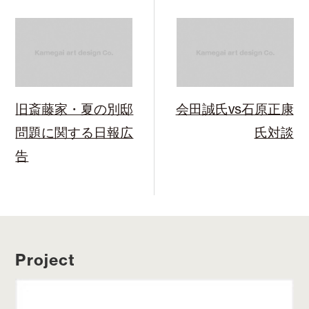
e
t
t
b
t
e
o
e
r
o
r
e
k
s
t
旧斎藤家・夏の別邸
会田誠氏vs石原正康
問題に関する日報広
氏対談
告
Project