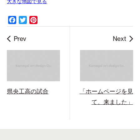
大きな地図で見る
F
T
P
a
w
i
c
i
n
Prev
Next
e
t
t
b
t
e
o
e
r
o
r
e
k
s
t
県央工高の試合
「ホームページを見
て、来ました」