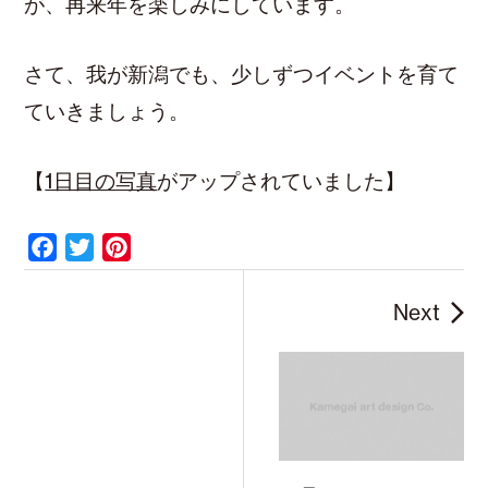
が、再来年を楽しみにしています。
さて、我が新潟でも、少しずつイベントを育て
ていきましょう。
【
1日目の写真
がアップされていました】
F
T
P
a
w
i
c
i
n
Next
e
t
t
b
t
e
o
e
r
o
r
e
k
s
t