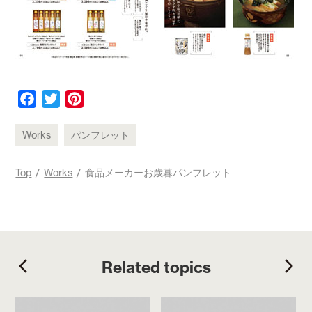
F
T
P
a
w
i
c
i
n
Works
パンフレット
e
t
t
b
t
e
Top
/
Works
/ 食品メーカーお歳暮パンフレット
o
e
r
o
r
e
k
s
t
Related topics