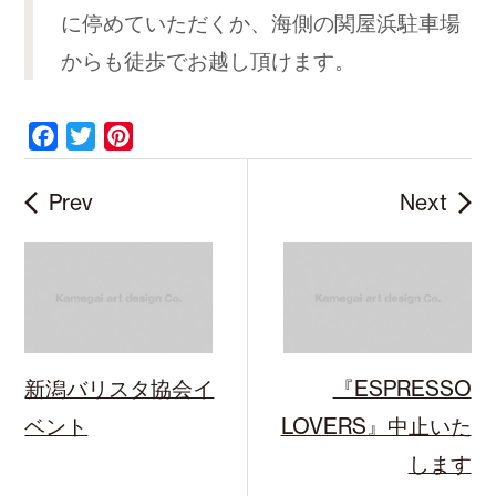
に停めていただくか、海側の関屋浜駐車場
からも徒歩でお越し頂けます。
F
T
P
a
w
i
c
i
n
Prev
Next
e
t
t
b
t
e
o
e
r
o
r
e
k
s
t
新潟バリスタ協会イ
『ESPRESSO
ベント
LOVERS』中止いた
します