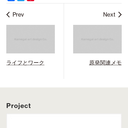
a
w
i
c
i
n
Prev
Next
e
t
t
b
t
e
o
e
r
o
r
e
k
s
t
ライフとワーク
原発関連メモ
Project