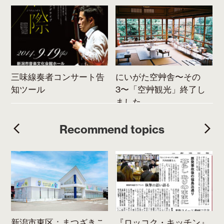
三味線奏者コンサート告
にいがた空艸舎〜その
知ツール
3〜「空艸観光」終了し
ました。
Recommend topics
ま
新潟市東区：まつざきこ
『ロッコク・キッチン』