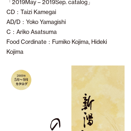
「2019May – 2019Sep. catalog」
CD：Taizi Kamegai
AD/D：Yoko Yamagishi
C：Ariko Asatsuma
Food Cordinate：Fumiko Kojima, Hideki
Kojima