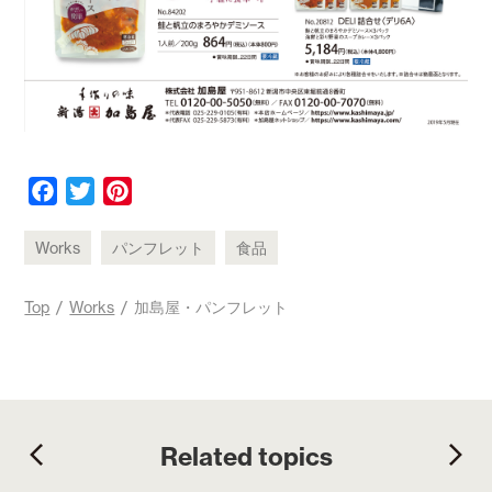
F
T
P
a
w
i
c
i
n
Works
パンフレット
食品
e
t
t
b
t
e
Top
/
Works
/ 加島屋・パンフレット
o
e
r
o
r
e
k
s
t
Related topics