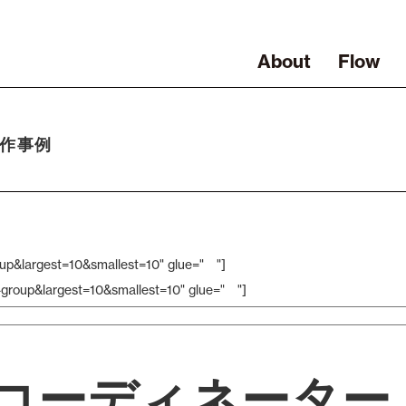
About
Flow
作事例
oup&largest=10&smallest=10" glue=" "]
y-group&largest=10&smallest=10" glue=" "]
コーディネーター