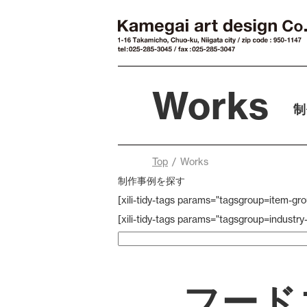
Works
制
Top
/ Works
制作事例を探す
[xili-tidy-tags params="tagsgroup=item-gr
[xili-tidy-tags params="tagsgroup=industr
フード