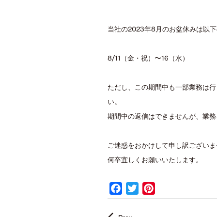
当社の2023年8月のお盆休みは以
8/11（金・祝）〜16（水）
ただし、この期間中も一部業務は行
い。
期間中の返信はできませんが、業務
ご迷惑をおかけして申し訳ございま
何卒宜しくお願いいたします。
F
T
P
a
w
i
c
i
n