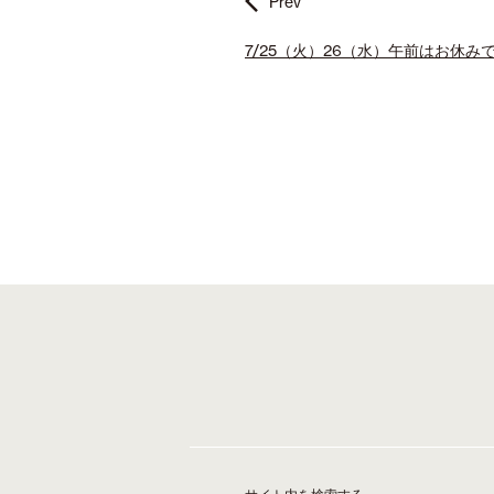
Prev
e
t
t
b
t
e
7/25（火）26（水）午前はお休み
o
e
r
o
r
e
k
s
t