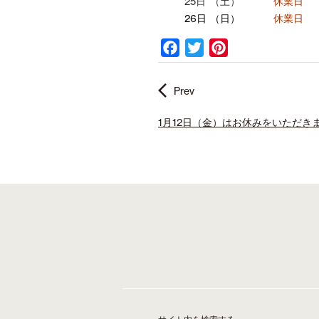
25日
（土）
休業日
26日
（日）
休業日
F
T
P
a
w
i
c
i
n
Prev
e
t
t
b
t
e
1月12日（金）はお休みをいただき
o
e
r
o
r
e
k
s
t